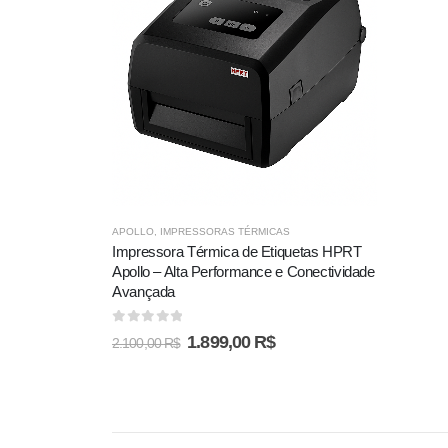
APOLLO
,
IMPRESSORAS TÉRMICAS
Impressora Térmica de Etiquetas HPRT
Apollo – Alta Performance e Conectividade
Avançada
0
out of 5
1.899,00
R$
2.100,00
R$