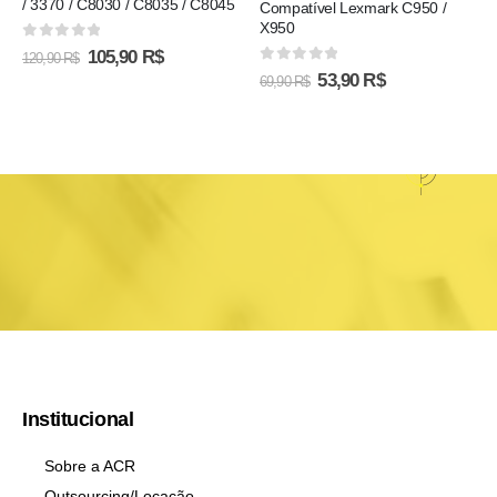
/ 3370 / C8030 / C8035 / C8045
Compatível Lexmark C950 /
X950
0
out of 5
105,90
R$
120,90
R$
0
out of 5
53,90
R$
69,90
R$
Institucional
Sobre a ACR
Outsourcing/Locação