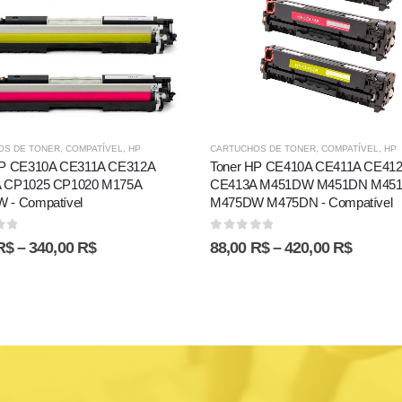
OS DE TONER
,
COMPATÍVEL
,
HP
CARTUCHOS DE TONER
,
COMPATÍVEL
,
HP
HP CE310A CE311A CE312A
Toner HP CE410A CE411A CE41
 CP1025 CP1020 M175A
CE413A M451DW M451DN M45
 - Compatível
M475DW M475DN - Compatível
of 5
0
out of 5
R$
–
340,00
R$
88,00
R$
–
420,00
R$