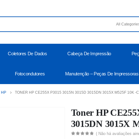
Coletores De Dados
Cabeça De Impressão
Peç
Fotocondutores
Manutenção – Peças De Impressoras
HP
TONER HP CE255X P3015 3015N 3015D 3015DN 3015X M525F 10K -
Toner HP CE255
3015DN 3015X M
( Não há avaliações ain
0
out of 5