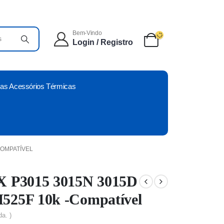
Bem-Vindo
Login / Registro
as Acessórios Térmicas
COMPATÍVEL
X P3015 3015N 3015D
525F 10k -Compatível
da. )