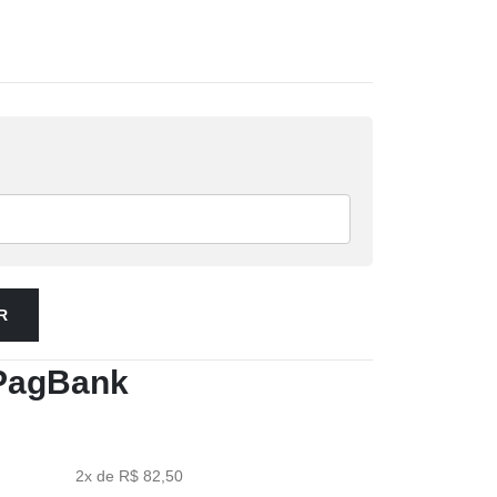
R
PagBank
2x de R$ 82,50