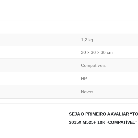
1,2 kg
30 × 30 × 30 cm
Compatíveis
HP
Novos
SEJA O PRIMEIRO A AVALIAR “T
3015X M525F 10K -COMPATÍVEL”