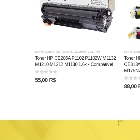
CARTUCHOS DE TONER
,
COMPATÍVEL
,
HP
CARTUCH
Toner HP CE285A P1102 P1102W M1132
Toner 
M1210 M1212 M1130 1.6k - Compatível
CE313A
M175NW
0
out of 5
55,00
R$
0
out 
88,00